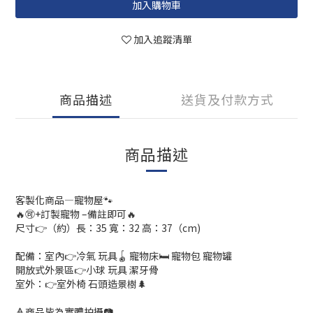
加入購物車
加入追蹤清單
商品描述
送貨及付款方式
商品描述
客製化商品—寵物屋🐾
🔥🉑️+訂製寵物 –備註即可🔥
尺寸👉（約）長：35 寬：32 高：37（cm)
配備：室內👉冷氣 玩具🪀 寵物床🛏️ 寵物包 寵物罐
開放式外景區👉小球 玩具 潔牙骨
室外：👉室外椅 石頭造景樹🌲
🔺商品皆為實體拍攝📷