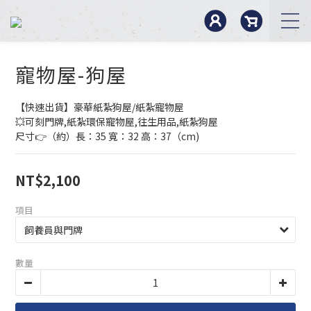
寵物屋-狗屋
【快速出貨】豪華紙紮狗屋/紙紮寵物屋
💥可刻門牌,紙紮環保寵物屋,往生用品,紙紮狗屋
尺寸👉（約）長：35 寬：32 高：37（cm)
NT$2,100
項目
數量