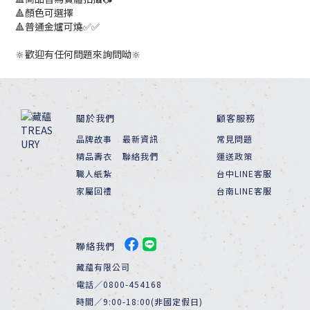
🔺顏色可選擇
🔺普通金爐可燒✅✅
🔆歡迎有任何問題來詢問呦🔆
關於我們
顧客服務
品牌故事
最新資訊
常見問題
精品壽衣
聯絡我們
運送政策
職人紙紮
台中LINE客服
家屬回禮
台南LINE客服
聯絡我們
藏蘊有限公司
電話／0800-454168
時間／9:00-18:00(非國定假日)