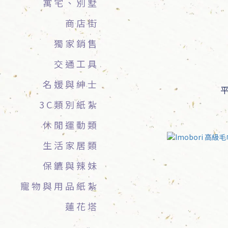
寓宅、別墅
商店街
獨家銷售
交通工具
名媛與紳士
3C類別紙紮
休閒運動類
生活家居類
保鑣與辣妹
寵物與用品紙紮
蓮花塔