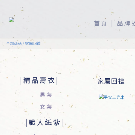
首頁
品牌
全部商品
/
家屬回禮
精品壽衣
家屬回禮
男裝
女裝
職人紙紮