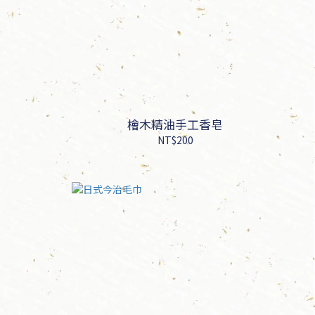
檜木精油手工香皂
NT$200