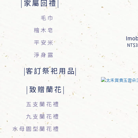
家屬回禮
毛巾
檜木皂
Imo
平安米
NT$3
淨身露
客訂祭祀用品
致贈蘭花
五支蘭花禮
九支蘭花禮
水母園型蘭花禮