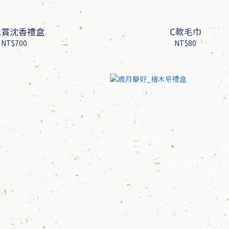
禾賞沈香禮盒
C款毛巾
NT$700
NT$80