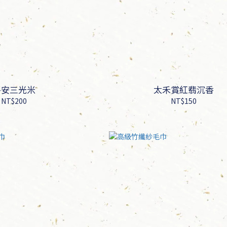
平安三光米
太禾賞紅翡沉香
NT$200
NT$150