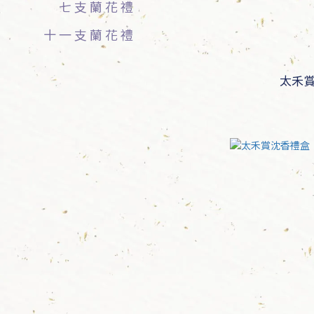
七支蘭花禮
十一支蘭花禮
太禾