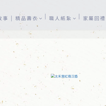
故事
精品壽衣
職人紙紮
家屬回禮