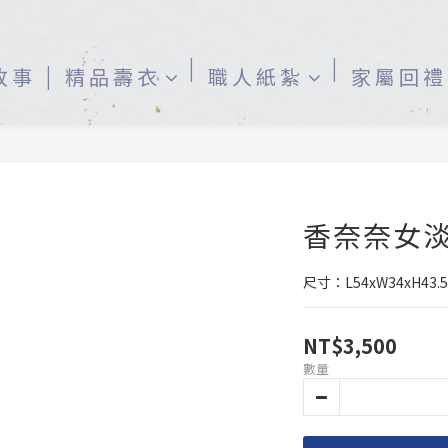
故事
精品壽衣
職人紙紮
家屬回禮
香奈奈女
尺寸：L54xW34xH43.
NT$3,500
數量