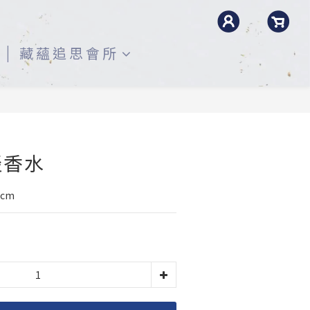
藏蘊追思會所
淡香水
5cm