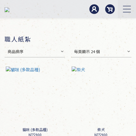
職人紙紮
商品排序
每頁顯示 24 個
貓咪 (多款品種)
柴犬
NT$900
NT$900